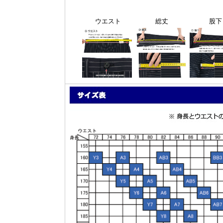
ウエスト
総丈
股下