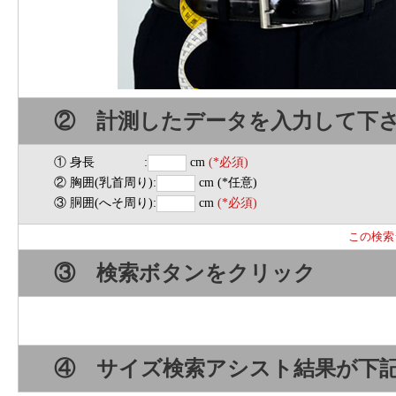
② 計測したデータを入力して下
① 身長 :
cm
(*必須)
② 胸囲(乳首周り):
cm (*任意)
③ 胴囲(へそ周り):
cm
(*必須)
この検索
③ 検索ボタンをクリック
④ サイズ検索アシスト結果が下