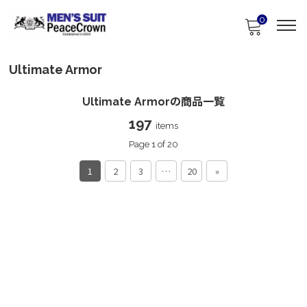
0
Ultimate Armor
Ultimate Armorの商品一覧
197
items
Page 1 of 20
1
2
3
…
20
»