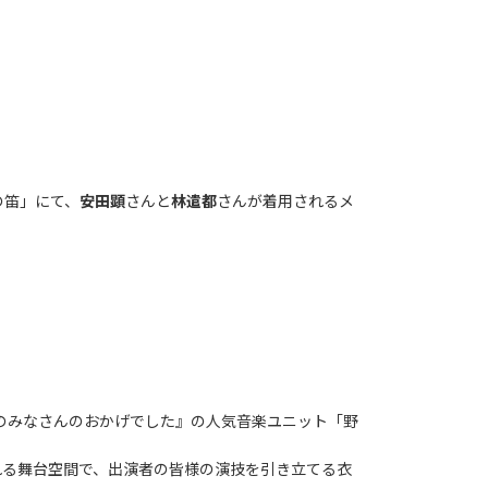
の笛」
にて、
安田顕
さんと
林遣都
さんが着用されるメ
のみなさんのおかげでした』の人気音楽ユニット「野
ふれる舞台空間で、出演者の皆様の演技を引き立てる衣