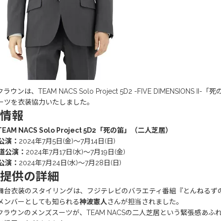
ウンは、TEAM NACS Solo Project 5D2 -FIVE DIMENSIONS II-
「死
ーツを衣装協力いたしました。
情報
EAM NACS Solo Project 5D2「死の笛」（二人芝居）
公演：
2024年7月5日(金)〜7月14日(日)
道公演：
2024年7月17日(水)〜7月19日(金)
公演：
2024年7月24日(水)〜7月28日(日)
提供の詳細
舞台衣装のスタイリングは、フジテレビのバラエティ番組『とんねるず
メンバーとしても知られる
神波憲人
さんが担当されました。
クラウンのメンズスーツが、TEAM NACSの二人芝居という緊張感あ