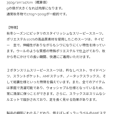
350g/1m*147cm（概算値）
gの値が大きくなれば肉厚になります。
通常秋冬物で270g～300gが一般的です。
【特徴】
秋冬シーズンにピッタリのスタイリッシュなスリーピーススーツ。
ポリエステル100%の高品質素材を使用したこのスーツは、ネイビ
ー 杢で、伸縮性がありながらもシワになりにくい特性を持ってい
ます。ウールのような質感の特殊ポリエステルで仕上げており、秋
から冬にかけての長い期間、快適にご着用いただけます。
２ボタンスリムスリーピーススーツは、衿なしベスト、サイドベン
ツ、スラントポケット、AMFステッチ、ノータックスラックス、そ
して総裏仕様といった特徴を備えています。また、全てのアイテム
は家庭で洗濯可能であり、ウォッシャブル仕様となっているため、
常に清潔に保つことができます。さらに、スラックスはスリムなシ
ルエットで設計されており、足を長く見せる効果があります。
製品の細部にわたるこだわり、例えばレギュラーラペルのAMFステ