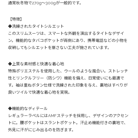
通常秋冬物で270g～300gが一般的です。
【特徴】
◆洗練されたタイトシルエット
このスリムスーツは、スマートな外観を演出するタイトなデザイ
ン。機能的なタバコポケットが両側にあり、携帯電話などの小物を
収納してもシルエットを崩さない工夫が施されています。
◆上質な素材感と快適な着心地
特殊ポリエステルを使用した、ウールのような風合い。ストレッチ
性とリンクルフリー（防シワ）機能を備え、日常使いにも最適で
す。袖は重ねボタン仕様で洗練された印象を与え、裏地はすべりが
良いツイルで快適な着心地を実現。
◆機能的なディテール
レギュラーラペルにはAMFステッチを採用し、デザインのアクセン
トに。腰ポケットはスラントポケット。汗止め機能付きの裏地で、
外見に汗がにじみ出るのを防ぎます。