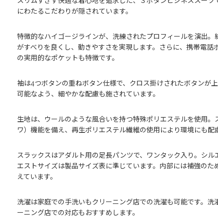
スリムすぎず快適な着心地を追求した、３ボタンビジネススーツ
にわたるこだわりが隠されています。
特徴的なハイゴージラインが、洗練されたプロフィールを演出。
がすべりを良くし、動きやすさを実現します。さらに、携帯電話
の実用的なポケットも特徴です。
袖は4つボタンの重ねボタン仕様で、クロス掛けされたボタンが
可能なよう、細やかな配慮も施されています。
生地は、ウールのような風合いを持つ特殊ポリエステルを使用。
ワ）機能を備え、再生ポリエステル繊維の使用により環境にも配
スラックスはアダルト用の足長パンツで、ワンタック入り。シル
エストサイズは製品サイズ表に準じています。内部には補強のた
えています。
洗濯は家庭での手洗いもクリーニング店での洗濯も可能です。洗
ーニング店での対応もおすすめします。