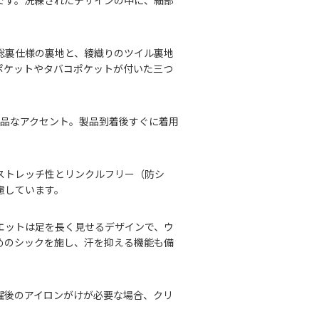
です。洗練されたデザインの中に、細部
総裏仕様の裏地と、綾織りのツイル裏地
ポケットやタバコポケットが付いた三つ
上品なアクセント。製品到着後すぐに着用
ストレッチ性とリンクルフリー（防シ
慮しています。
エットは足を長く見せるデザインで、ウ
めのシックを施し、汗を抑える機能も備
濯後のアイロンがけが必要な場合、クリ