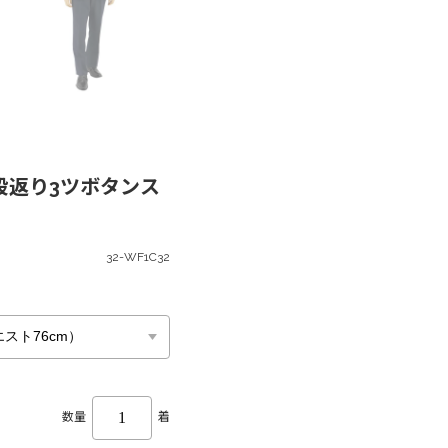
 段返り3ツボタンス
32-WF1C32
数量
着