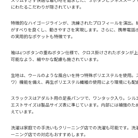
スリムすぎず快適な着心地を追求した、３ボタンビジネススーツ
にわたるこだわりが隠されています。
特徴的なハイゴージラインが、洗練されたプロフィールを演出。
がすべりを良くし、動きやすさを実現します。さらに、携帯電話
の実用的なポケットも特徴です。
袖は4つボタンの重ねボタン仕様で、クロス掛けされたボタンが
可能なよう、細やかな配慮も施されています。
生地は、ウールのような風合いを持つ特殊ポリエステルを使用。
ワ）機能を備え、再生ポリエステル繊維の使用により環境にも配
スラックスはアダルト用の足長パンツで、ワンタック入り。シル
エストサイズは製品サイズ表に準じています。内部には補強のた
えています。
洗濯は家庭での手洗いもクリーニング店での洗濯も可能です。洗
ーニング店での対応もおすすめします。