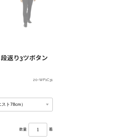
 段返り3ツボタン
20-WF1C31
数量
着