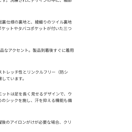
です。洗練されたデザインの中に、細部
総裏仕様の裏地と、綾織りのツイル裏地
ポケットやタバコポケットが付いた三つ
上品なアクセント。製品到着後すぐに着用
ストレッチ性とリンクルフリー（防シ
慮しています。
エットは足を長く見せるデザインで、ウ
めのシックを施し、汗を抑える機能も備
濯後のアイロンがけが必要な場合、クリ