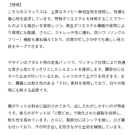
【特徴】
こちらのスラックスは、上質なネイビー無地生地を使用し、快適な
着心地を追求しています。特殊ポリエステルを採用することでウー
ルのような風合いを実現しつつ、再生ポリエステル繊維の使用によ
り環境にも配慮。さらに、ストレッチ性に優れ、防シワ（リンクル
フリー）機能も兼ね備えており、日常の忙しさの中でも美しい見た
目をキープできます。
デザインはアダルト用の足長パンツで、ワンタック仕様により快適
な穿き心地とすっきりとしたシルエットを提供します。腰部分には
すべり止めが付いているため、シャツのずり上がりを防ぎます。ま
た、腰裏には耐久性のある「クロ」素材を使用しており、日々の使
用にも耐える品質です。
横ポケットは斜めに設計されており、出し入れがしやすいのが特長
です。後ろのポケットは「D管どめ」で強化された縫製を採用し、
耐久性を高めています。さらに、股部分にはシックを施し、ひざ裏
も付いており、汗の吹き出しを防ぎながら生地を補強しています。