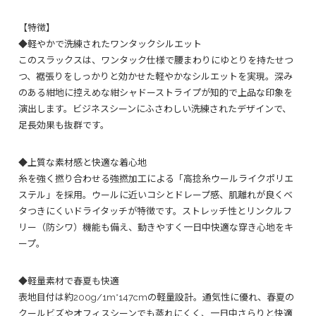
【特徴】
◆軽やかで洗練されたワンタックシルエット
このスラックスは、ワンタック仕様で腰まわりにゆとりを持たせつ
つ、裾張りをしっかりと効かせた軽やかなシルエットを実現。深み
のある紺地に控えめな紺シャドーストライプが知的で上品な印象を
演出します。ビジネスシーンにふさわしい洗練されたデザインで、
足長効果も抜群です。
◆上質な素材感と快適な着心地
糸を強く撚り合わせる強撚加工による「高捻糸ウールライクポリエ
ステル」を採用。ウールに近いコシとドレープ感、肌離れが良くベ
タつきにくいドライタッチが特徴です。ストレッチ性とリンクルフ
リー（防シワ）機能も備え、動きやすく一日中快適な穿き心地をキ
ープ。
◆軽量素材で春夏も快適
表地目付は約200g/1m*147cmの軽量設計。通気性に優れ、春夏の
クールビズやオフィスシーンでも蒸れにくく、一日中さらりと快適