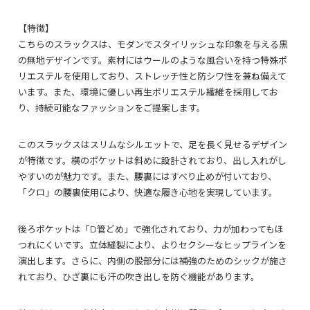
【特徴】
こちらのスラックスは、モダンでスタイリッシュな印象を与える黒
の無地デザインです。素材にはウールのような風合いを持つ特殊ポ
リエステルを使用しており、ストレッチ性と防シワ性を兼ね備えて
います。また、環境に優しい再生ポリエステル繊維を採用してお
り、持続可能なファッションをご提案します。
このスラックスはスリムなシルエットで、足を長く見せるデザイン
が特徴です。横のポケットは斜めに設計されており、出し入れがし
やすいのが魅力です。また、腰裏にはすべり止めが付いており、
「クロ」の腰裏使用により、快適な履き心地を実現しています。
後ろポケットは「D管どめ」で強化されており、力が加わってもほ
つれにくいです。立体縫製により、よりセクシーなヒップラインを
演出します。さらに、内側の股部分には補強のためのシックが施さ
れており、ひざ裏にも汗の吹き出しを防ぐ機能があります。