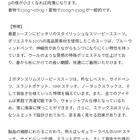
gの値が小さくなれば肉薄になります。
春物で230g〜260g・夏物で200g〜230g が一般的です。
【特徴】
春夏シーズンにピッタリのスタイリッシュなスリーピーススーツ。
ポリエステル100%の高品質素材を使用したこのスーツは、ブルーウ
ィンドペンで、伸縮性がありながらもシワになりにくい特性を持っ
ています。ウールのような質感の特殊ポリエステルで仕上げてお
り、春から秋にかけての長い期間、快適にご着用いただけます。
２ボタンスリムスリーピーススーツは、衿なしベスト、サイドベン
ツ、スラントポケット、AMFステッチ、ノータックスラックス、そ
して背抜き仕様といった特徴を備えています。また、全てのアイテ
ムは家庭で洗濯可能であり、ウォッシャブル仕様となっているた
め、常に清潔に保つことができます。さらに、スラックスはスリム
なシルエットで設計されており、足を長く見せる効果があります。
製品の細部にわたるこだわり、例えばレギュラーラペルのAMFステ
ッチ、サイドベンツ仕様、スラントポケット、そして背抜き仕様の