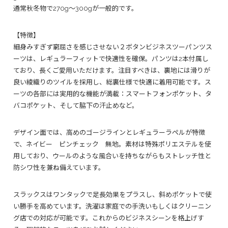
通常秋冬物で270g～300gが一般的です。
【特徴】
細身みすぎず窮屈さを感じさせない２ボタンビジネスツーパンツス
ーツは、レギュラーフィットで快適性を確保。パンツは2本付属し
ており、長くご愛用いただけます。注目すべきは、裏地には滑りが
良い綾織りのツイルを採用し、総裏仕様で快適に着用可能です。ス
ーツの各部には実用的な機能が満載：スマートフォンポケット、タ
バコポケット、そして脇下の汗止めなど。
デザイン面では、高めのゴージラインとレギュラーラペルが特徴
で、ネイビー ピンチェック 無地。素材は特殊ポリエステルを使
用しており、ウールのような風合いを持ちながらもストレッチ性と
防シワ性を兼ね備えています。
スラックスはワンタックで足長効果をプラスし、斜めポケットで使
い勝手を高めています。洗濯は家庭での手洗いもしくはクリーニン
グ店での対応が可能です。これからのビジネスシーンを格上げす