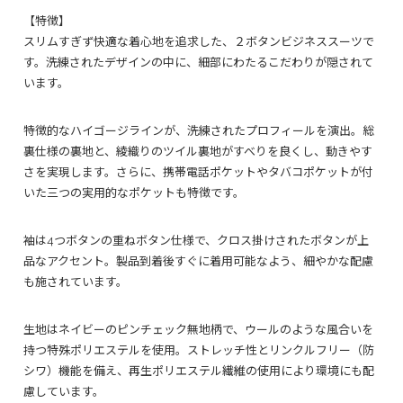
【特徴】
スリムすぎず快適な着心地を追求した、２ボタンビジネススーツで
す。洗練されたデザインの中に、細部にわたるこだわりが隠されて
います。
特徴的なハイゴージラインが、洗練されたプロフィールを演出。総
裏仕様の裏地と、綾織りのツイル裏地がすべりを良くし、動きやす
さを実現します。さらに、携帯電話ポケットやタバコポケットが付
いた三つの実用的なポケットも特徴です。
袖は4つボタンの重ねボタン仕様で、クロス掛けされたボタンが上
品なアクセント。製品到着後すぐに着用可能なよう、細やかな配慮
も施されています。
生地はネイビーのピンチェック無地柄で、ウールのような風合いを
持つ特殊ポリエステルを使用。ストレッチ性とリンクルフリー（防
シワ）機能を備え、再生ポリエステル繊維の使用により環境にも配
慮しています。