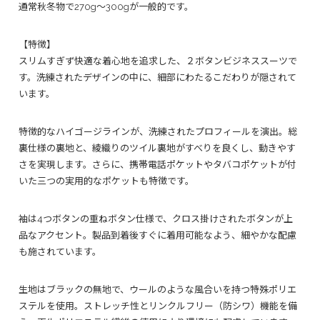
通常秋冬物で270g～300gが一般的です。
【特徴】
スリムすぎず快適な着心地を追求した、２ボタンビジネススーツで
す。洗練されたデザインの中に、細部にわたるこだわりが隠されて
います。
特徴的なハイゴージラインが、洗練されたプロフィールを演出。総
裏仕様の裏地と、綾織りのツイル裏地がすべりを良くし、動きやす
さを実現します。さらに、携帯電話ポケットやタバコポケットが付
いた三つの実用的なポケットも特徴です。
袖は4つボタンの重ねボタン仕様で、クロス掛けされたボタンが上
品なアクセント。製品到着後すぐに着用可能なよう、細やかな配慮
も施されています。
生地はブラックの無地で、ウールのような風合いを持つ特殊ポリエ
ステルを使用。ストレッチ性とリンクルフリー（防シワ）機能を備