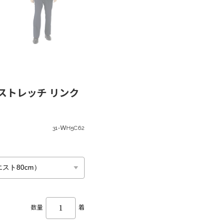
ストレッチ リンク
31-ＷH5C62
数量
着