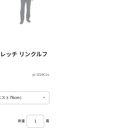
レッチ リンクルフ
31-SG6C01
数量
着